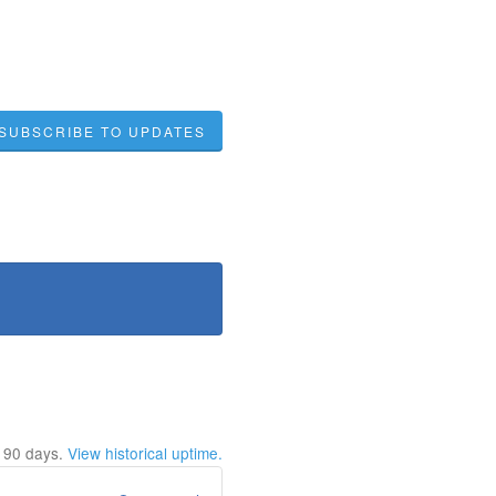
SUBSCRIBE TO UPDATES
t
90
days.
View historical uptime.