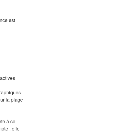
ce est 
actives 
raphiques 
ur la plage 
te à ce 
te : elle 