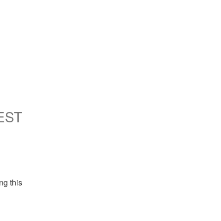
EST
g this 