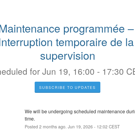
Maintenance programmée – 
Interruption temporaire de la 
supervision
eduled for
Jun
19
,
16:00
-
17:30
C
SUBSCRIBE TO UPDATES
We will be undergoing scheduled maintenance durin
time.
Posted
2
months ago.
Jun
19
,
2026
-
12:02
CEST